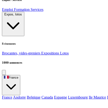
Emploi
Formation
Services
Expos, lotos
Evènements
Brocantes, vides-greniers
Expositions
Lotos
1000-annonces
France
France
Andorre
Belgique
Canada
Espagne
Luxembourg
Ile Maurice