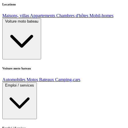
Locations
Maisons, villas
Appartements
Chambres d'hôtes
Mobil-homes
Voiture moto bateau
Voiture moto bateau
Automobiles
Motos
Bateaux
Camping-cars
Emploi / services
Emploi / Services