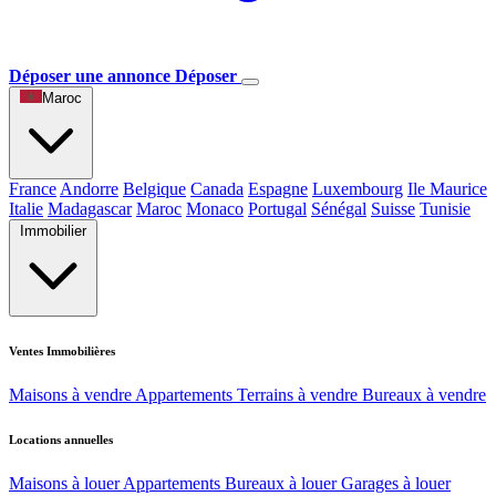
Déposer une annonce
Déposer
Maroc
France
Andorre
Belgique
Canada
Espagne
Luxembourg
Ile Maurice
Italie
Madagascar
Maroc
Monaco
Portugal
Sénégal
Suisse
Tunisie
Immobilier
Ventes Immobilières
Maisons à vendre
Appartements
Terrains à vendre
Bureaux à vendre
Locations annuelles
Maisons à louer
Appartements
Bureaux à louer
Garages à louer