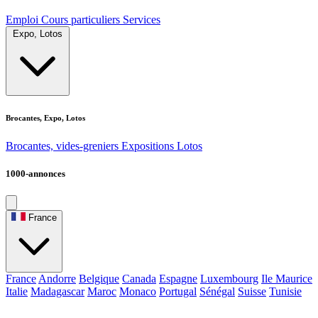
Emploi
Cours particuliers
Services
Expo, Lotos
Brocantes, Expo, Lotos
Brocantes, vides-greniers
Expositions
Lotos
1000-annonces
France
France
Andorre
Belgique
Canada
Espagne
Luxembourg
Ile Maurice
Italie
Madagascar
Maroc
Monaco
Portugal
Sénégal
Suisse
Tunisie