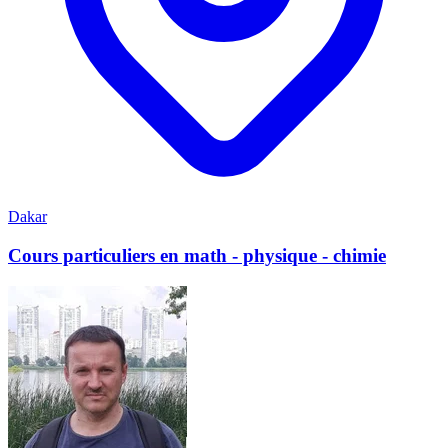
Dakar
Cours particuliers en math - physique - chimie