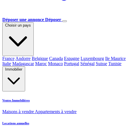
Déposer une annonce
Déposer
Choisir un pays
France
Andorre
Belgique
Canada
Espagne
Luxembourg
Ile Maurice
Italie
Madagascar
Maroc
Monaco
Portugal
Sénégal
Suisse
Tunisie
Immobilier
Ventes Immobilières
Maisons à vendre
Appartements à vendre
Locations annuelles